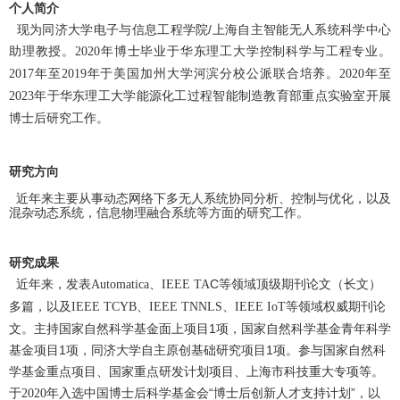
个人简介
现为同济大学电子与信息工程学院
/上海自主智能无人系统科学中心
助理教授。
年博士毕业于华东理工大学控制科学与工程专业。
2020
年至
年于美国加州大学河滨分校公派联合培养。
年至
2017
2019
2020
年于华东理工大学能源化工过程智能制造教育部重点实验室开展
2023
博士后研究工作。
研究方向
近年来主要从事动态网络下多无人系统协同分析、控制与优化，以及
混杂动态系统，信息物理融合系统等方面的研究工作。
研究成果
近年来，发表
C等领域顶级期刊论文（长文）
Automatica、IEEE TA
多篇，以及
等领域权威期刊论
IEEE TCYB、IEEE TNNLS、IEEE IoT
文。主持国家自然科学基金面上项目1项，国家自然科学基金青年科学
基金项目1项，同济大学自主原创基础研究项目1项。参与国家自然科
学基金重点项目、国家重点研发计划项目、上海市科技重大专项等。
于
年入选中国博士后科学基金会“博士后创新人才支持计划”，以
2020