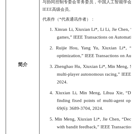
与协同控制专委会常务委员，中国人工智能学会
IEEE高级会员。
代表作（*代表通讯作者）：
1.
Xinran Li, Xiuxian Li*, Li Li, Jie Chen, 
games,” IEEE Transactions on Automatic
2.
Ruijie Hou, Yang Yu, Xiuxian Li*, “Dy
optimization,” IEEE Transactions on Aut
简介
3.
Zhenghao Hu, Xiuxian Li*, Min Meng, Sh
multi-player autonomous racing,” IEEE R
2024.
4.
Xiuxian Li, Min Meng, Lihua Xie, “DO
finding fixed points of multi-agent ope
69(6): 3689-3704, 2024.
5.
Min Meng, Xiuxian Li*, Jie Chen, “Decent
with bandit feedback,” IEEE Transaction