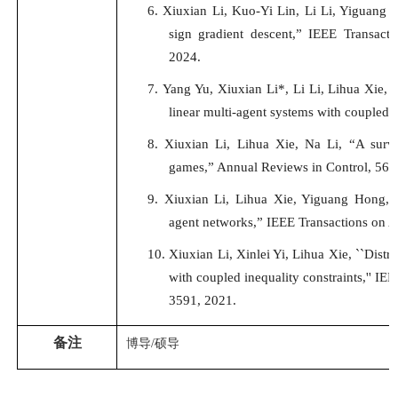
6.
Xiuxian Li, Kuo-Yi Lin, Li Li, Yiguang 
sign gradient descent,” IEEE Transacti
2024.
7.
Yang Yu, Xiuxian Li*, Li Li, Lihua Xie, “
linear multi-agent systems with coupled 
8.
Xiuxian Li, Lihua Xie, Na Li, “A surve
games,” Annual Reviews in Control, 56:
9.
Xiuxian Li, Lihua Xie, Yiguang Hong, “D
agent networks,” IEEE Transactions on A
10.
Xiuxian Li
, Xinlei Yi, Lihua Xie, ``Dist
with coupled inequality constraints,''
IEE
3591, 2021.
备注
博导
/硕导