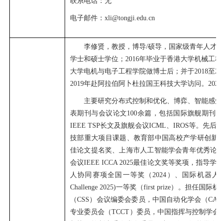
联系
电话：
无
电子邮件：
xli@tongji.edu.cn
李修贤，教授，博导/硕导，国家级青年人才
学士和硕士学位；
2016
年毕业于香港大学机械工
大学电机与电子工程学院做博士后；并于2
018
至
2
2019
年赴阿拉伯阿卜杜拉国王科技大学访问。2
02
主要研究分布式控制和优化、博弈、智能感知
表期刊与会议论文
100
余篇，包括国际旗舰期刊
I
IEEE TSP
长文及旗舰会议
ICML
、
IROS
等。先后
技部重大项目课题、教育部中国高校产学研创新
佳论文提名奖、上海市人工智能学会青年优秀论
会议
IEEE ICCA 2025
最佳论文奖等奖项，指导学
人协同赛项全国一等奖（
2024
）、国际机器人
Challenge 2025
)一等奖（
first prize
）。担任国际机
（
CSS
）会议编委会委员，中国自动化学会（
CA
专业委员会（
TCCT
）委员，中国指挥与控制学会